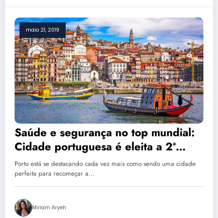
maio 21, 2019
Saúde e segurança no top mundial:
Cidade portuguesa é eleita a 2ª
melhor para viver no Mundo
Porto está se destacando cada vez mais como sendo uma cidade
perfeita para recomeçar a…
Miriam Aryeh