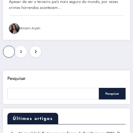
Apesar de ser o terceiro país mais seguro do mundo, por vezes
crimes horrendos acontecem…
Miriam Aryeh
Paginação
1
2
de
posts
Pesquisar
Pesquisar
Últimos artigos