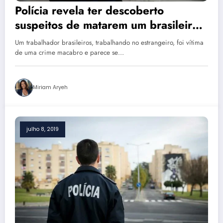
Polícia revela ter descoberto
suspeitos de matarem um brasileiro
trabalhador no estrangeiro
Um trabalhador brasileiros, trabalhando no estrangeiro, foi vítima
de uma crime macabro e parece se…
Miriam Aryeh
julho 8, 2019