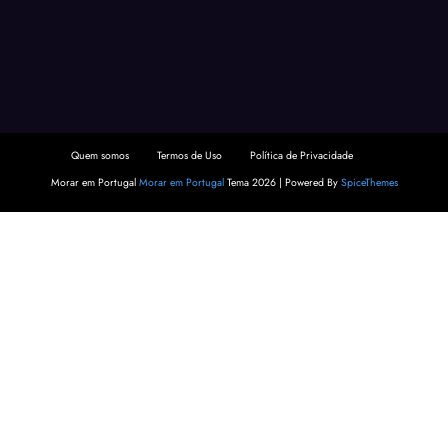
Quem somos
Termos de Uso
Política de Privacidade
Morar em Portugal
Morar em Portugal
Tema 2026 | Powered By
SpiceThemes