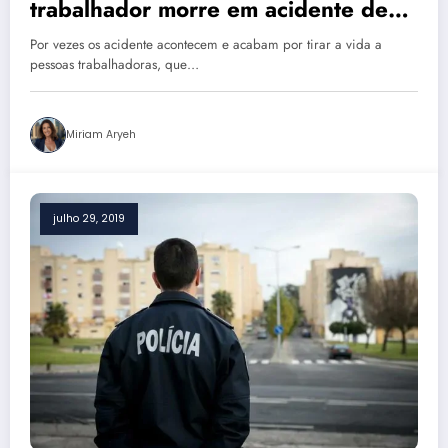
trabalhador morre em acidente de
trabalho em Portugal
Por vezes os acidente acontecem e acabam por tirar a vida a
pessoas trabalhadoras, que…
Miriam Aryeh
julho 29, 2019