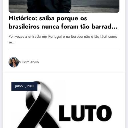
Histórico: saiba porque os
brasileiros nunca foram tão barrados
nas fronteiras da Europa
Por vezes a entrada em Portugal e na Europa não é tão fácil como
se…
Miriam Aryeh
julho 8, 2019