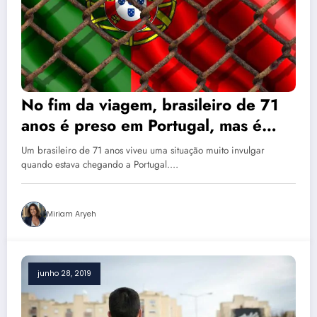
No fim da viagem, brasileiro de 71
anos é preso em Portugal, mas é
liberado 50 dias depois
Um brasileiro de 71 anos viveu uma situação muito invulgar
quando estava chegando a Portugal.…
Miriam Aryeh
junho 28, 2019