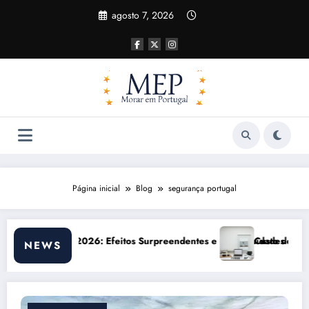
Pular
agosto 7, 2026
para
o
conteúdo
Página inicial
Blog
segurança portugal
 em Portugal 2026: impactos reais e ajustes necessários
Comunicação com 
NEWS