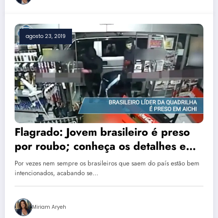
agosto 23, 2019
Flagrado: Jovem brasileiro é preso
por roubo; conheça os detalhes e
veja a imagem viral do crime
Por vezes nem sempre os brasileiros que saem do país estão bem
intencionados, acabando se…
Miriam Aryeh