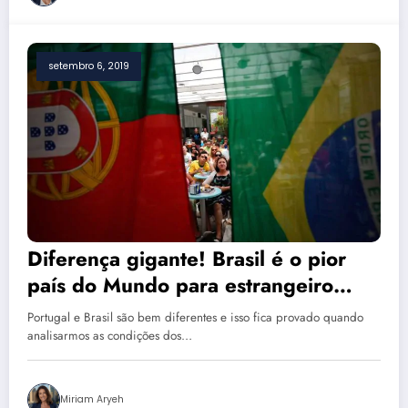
setembro 6, 2019
Diferença gigante! Brasil é o pior
país do Mundo para estrangeiro
viver e Portugal é 3º melhor de
Portugal e Brasil são bem diferentes e isso fica provado quando
todos
analisarmos as condições dos…
Miriam Aryeh