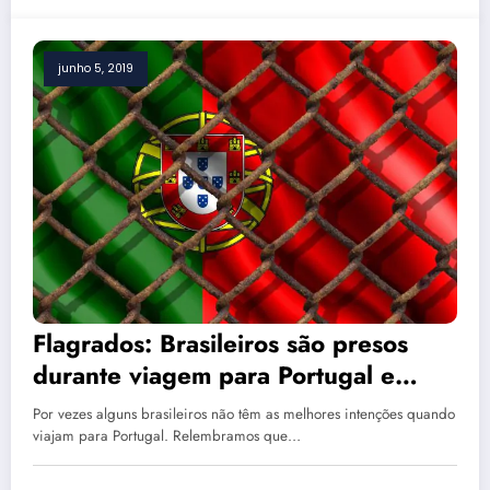
junho 5, 2019
Flagrados: Brasileiros são presos
durante viagem para Portugal e
serão julgados em Portugal
Por vezes alguns brasileiros não têm as melhores intenções quando
viajam para Portugal. Relembramos que…