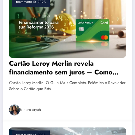
novembro 19, 2025
Cartão Leroy Merlin revela
financiamento sem juros – Como
aderir em 10 passos simples
Cartão Leroy Merlin: O Guia Mais Completo, Polémico e Revelador
Sobre o Cartão que Está…
Miriam Aryeh