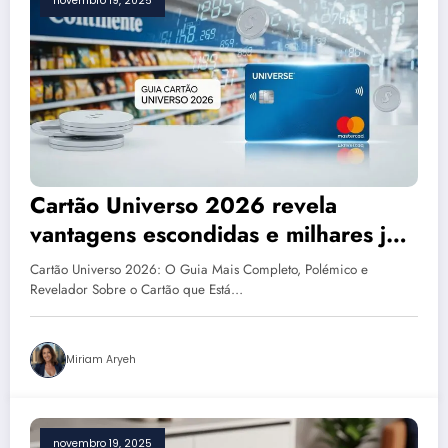
novembro 19, 2025
Cartão Universo 2026 revela
vantagens escondidas e milhares já
estão a aderir sem perceber o poder
Cartão Universo 2026: O Guia Mais Completo, Polémico e
real deste cartão
Revelador Sobre o Cartão que Está…
Miriam Aryeh
novembro 19, 2025