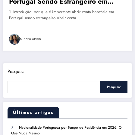
Portugal Sendo Estrangeiro em
2025: Guia Completo Passo a Passo
1. Introdução: por que é importante abrir conta bancária em
Que Ninguém Conta!
Portugal sendo estrangeiro Abrir conta…
Miriam Aryeh
Pesquisar
Pesquisar
Últimos artigos
Nacionalidade Portuguesa por Tempo de Residência em 2026: O
Que Muda Mesmo