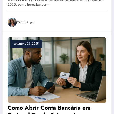
Escolher o Ideal para Você
2025, os melhores bancos…
Miriam Aryeh
setembro 26, 2025
Como Abrir Conta Bancária em