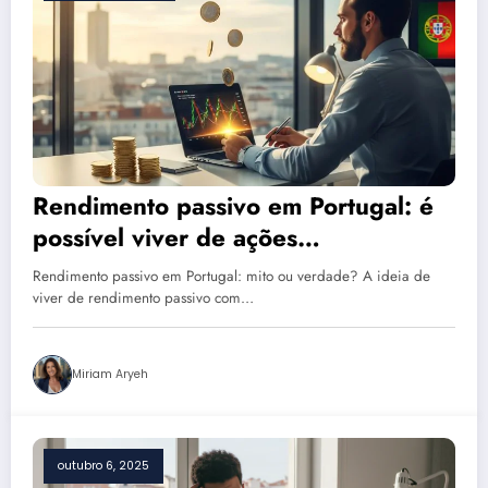
Rendimento passivo em Portugal: é
possível viver de ações
portuguesas? Descubra a verdade
Rendimento passivo em Portugal: mito ou verdade? A ideia de
viver de rendimento passivo com…
Miriam Aryeh
outubro 6, 2025