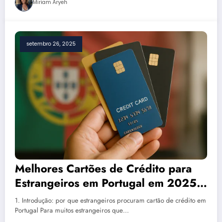
Miriam Aryeh
setembro 26, 2025
Melhores Cartões de Crédito para
Estrangeiros em Portugal em 2025:
Guia Completo com Vantagens,
1. Introdução: por que estrangeiros procuram cartão de crédito em
Taxas e Como Ser Aprovado
Portugal Para muitos estrangeiros que…