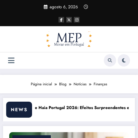
Pular
agosto 6, 2026
para
o
conteúdo
Página inicial
Blog
Notícias
Finanças
itos Surpreendentes e Oportunidades
Custo de vida em Portugal 2026: impactos
NEWS