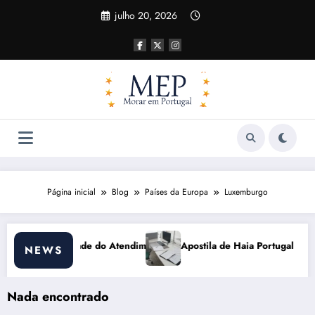
Pular
julho 20, 2026
para
o
conteúdo
Página inicial
Blog
Países da Europa
Luxemburgo
imento
Apostila de Haia Portugal 2026: Efeitos Surpreendentes e 
NEWS
Nada encontrado