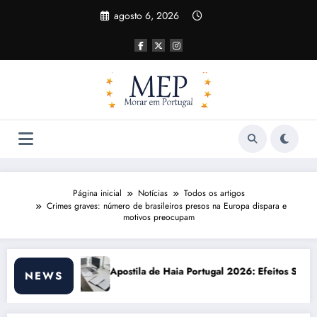
Pular
agosto 6, 2026
para
o
conteúdo
Página inicial
Notícias
Todos os artigos
Crimes graves: número de brasileiros presos na Europa dispara e
motivos preocupam
aia Portugal 2026: Efeitos Surpreendentes e Oportunidades
Custo de vida em 
NEWS