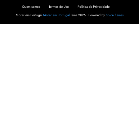
Quem somos
Termos de Uso
Política de Privacidade
Morar em Portugal
Morar em Portugal
Tema 2026 | Powered By
SpiceThemes