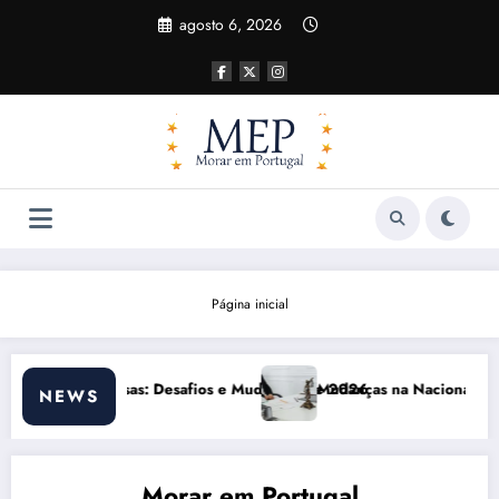
Pular
agosto 6, 2026
para
o
conteúdo
Página inicial
de 2026
Mudanças na Nacionalidade Sefardita em 2026: Novas Regras e Impact
Naci
NEWS
Morar em Portugal