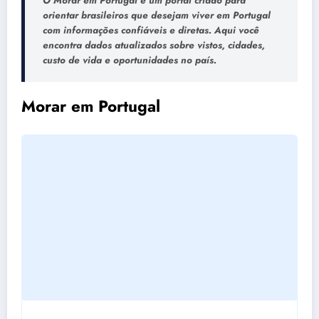
O Morar em Portugal é um portal criado para
orientar brasileiros que desejam viver em Portugal
com informações confiáveis e diretas. Aqui você
encontra dados atualizados sobre vistos, cidades,
custo de vida e oportunidades no país.
Morar em Portugal
L
o
a
d
i
n
g
p
o
s
t
s
…