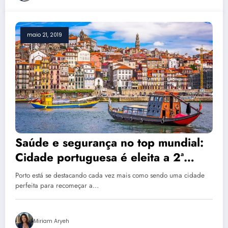
maio 21, 2019
Saúde e segurança no top mundial:
Cidade portuguesa é eleita a 2ª
melhor para viver no Mundo
Porto está se destacando cada vez mais como sendo uma cidade
perfeita para recomeçar a…
Miriam Aryeh