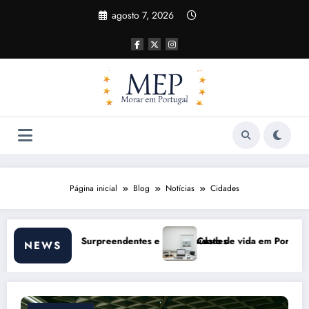
Pular
agosto 7, 2026
para
o
conteúdo
Página inicial
Blog
Notícias
Cidades
gal 2026: impactos reais e ajustes necessários
Comunicação com Balcões 
NEWS