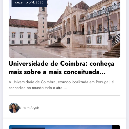
dezembro 14, 2020
Universidade de Coimbra: conheça
mais sobre a mais conceituada
universidade de Portugal
A Universidade de Coimbra, estando localizada em Portugal, é
conhecida no mundo todo e atrai…
Miriam Aryeh