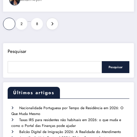
Paginação
…
1
2
8
de
posts
Pesquisar
Pesquisar
Últimos artigos
Nacionalidade Portuguesa por Tempo de Residência em 2026: O
Que Muda Mesmo
Taxas IRS para residentes não habituais em 2026: o que muda e
como o Portal das Finanças pode ajudar
Balcão Digital de Imigração 2026: A Realidade do Atendimento