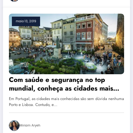
maio 13, 2019
Com saúde e segurança no top
mundial, conheça as cidades mais
acessíveis em Portugal
Em Portugal, as cidades mais conhecidas são sem dúvida nenhuma
Porto e Lisboa. Contudo, e…
Miriam Aryeh