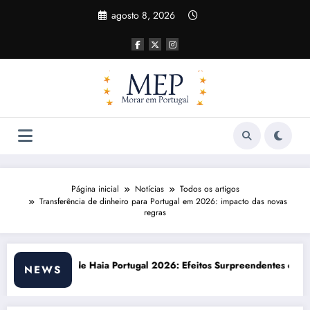
Pular
agosto 8, 2026
para
o
conteúdo
Página inicial
Notícias
Todos os artigos
Transferência de dinheiro para Portugal em 2026: impacto das novas
regras
6: Efeitos Surpreendentes e Oportunidades
Custo de vida em Portugal 2026: i
NEWS