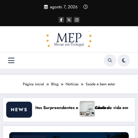
Pular
agosto 7, 2026
para
o
conteúdo
Página inicial
Blog
Notícias
Saúde e bem estar
ortunidades
Custo de vida em Portugal 2026: impactos reais e ajustes necessá
NEWS