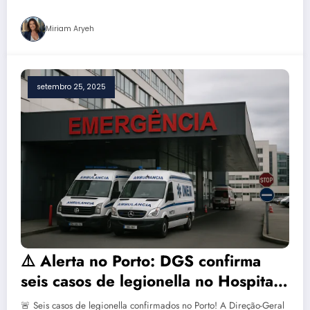
Miriam Aryeh
setembro 25, 2025
⚠️ Alerta no Porto: DGS confirma
seis casos de legionella no Hospital
de São João — um paciente em
🚨 Seis casos de legionella confirmados no Porto! A Direção-Geral