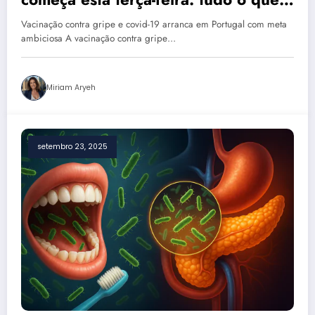
precisa saber para se proteger antes
Vacinação contra gripe e covid-19 arranca em Portugal com meta
do Natal
ambiciosa A vacinação contra gripe…
Miriam Aryeh
setembro 23, 2025