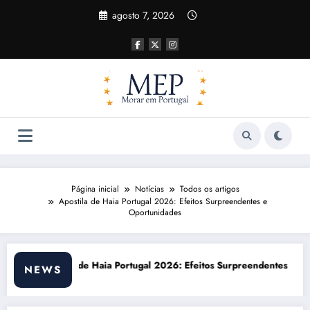
Pular
agosto 7, 2026
para
o
conteúdo
Página inicial
Notícias
Todos os artigos
Apostila de Haia Portugal 2026: Efeitos Surpreendentes e
Oportunidades
26: Efeitos Surpreendentes e Oportunidades
Custo de vida em Portugal 2026: i
NEWS