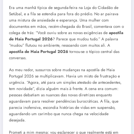
Era uma manhã típica de segunda-feira na Loja do Cidadão de
Setúbal, e a fila se estendia para fora do prédio. No ar pairava
uma mistura de ansiedade e esperança. Uma mulher com
documentos em mãos, recém-chegada do Brasil, comentava com o
colega de trás: “Você ouviu sobre as novas exigências de
apostila
de Haia Portugal 2026
? Parece que mudou tudo.” A palavra
“mudou” flutuou no ambiente, ressoando com muitos ali. A
apostila de Haia Portugal 2026
tornou-se o tópico central das
conversas.
Ao meu redor, sussurros sobre mudanças na apostila de Haia
Portugal 2026 se multiplicavam. Havia um misto de frustração e
urgência. “Agora, até para um simples atestado de antecedentes,
tem novidade”, dizia alguém mais à frente. A cena era comum:
pessoas debatiam as nuances das novas diretrizes enquanto
aguardavam para resolver pendências burocráticas. A fila, que
parecia inofensiva, escondia histórias de vidas em suspensão,
aguardando um carimbo que nunca chega na velocidade
desejada.
Prometi a mim mesma: vou esclarecer o que realmente está em