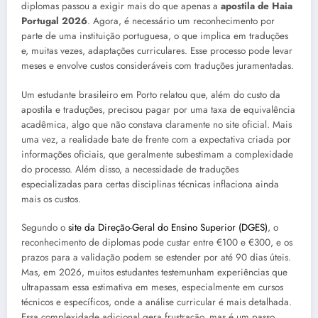
diplomas passou a exigir mais do que apenas a
apostila de Haia
Portugal 2026
. Agora, é necessário um reconhecimento por
parte de uma instituição portuguesa, o que implica em traduções
e, muitas vezes, adaptações curriculares. Esse processo pode levar
meses e envolve custos consideráveis com traduções juramentadas.
Um estudante brasileiro em Porto relatou que, além do custo da
apostila e traduções, precisou pagar por uma taxa de equivalência
acadêmica, algo que não constava claramente no site oficial. Mais
uma vez, a realidade bate de frente com a expectativa criada por
informações oficiais, que geralmente subestimam a complexidade
do processo. Além disso, a necessidade de traduções
especializadas para certas disciplinas técnicas inflaciona ainda
mais os custos.
Segundo o
site da Direção-Geral do Ensino Superior (DGES)
, o
reconhecimento de diplomas pode custar entre €100 e €300, e os
prazos para a validação podem se estender por até 90 dias úteis.
Mas, em 2026, muitos estudantes testemunham experiências que
ultrapassam essa estimativa em meses, especialmente em cursos
técnicos e específicos, onde a análise curricular é mais detalhada.
Essa complexidade adicional gera frustração, mas é um passo