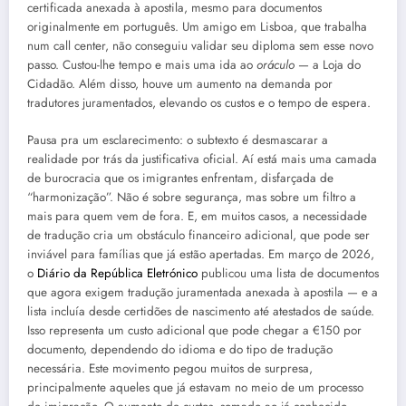
certificada anexada à apostila, mesmo para documentos
originalmente em português. Um amigo em Lisboa, que trabalha
num call center, não conseguiu validar seu diploma sem esse novo
passo. Custou-lhe tempo e mais uma ida ao
oráculo
— a Loja do
Cidadão. Além disso, houve um aumento na demanda por
tradutores juramentados, elevando os custos e o tempo de espera.
Pausa pra um esclarecimento: o subtexto é desmascarar a
realidade por trás da justificativa oficial. Aí está mais uma camada
de burocracia que os imigrantes enfrentam, disfarçada de
“harmonização”. Não é sobre segurança, mas sobre um filtro a
mais para quem vem de fora. E, em muitos casos, a necessidade
de tradução cria um obstáculo financeiro adicional, que pode ser
inviável para famílias que já estão apertadas. Em março de 2026,
o
Diário da República Eletrónico
publicou uma lista de documentos
que agora exigem tradução juramentada anexada à apostila — e a
lista incluía desde certidões de nascimento até atestados de saúde.
Isso representa um custo adicional que pode chegar a €150 por
documento, dependendo do idioma e do tipo de tradução
necessária. Este movimento pegou muitos de surpresa,
principalmente aqueles que já estavam no meio de um processo