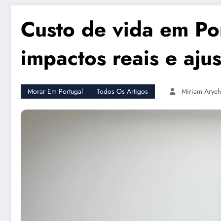
Custo de vida em Po
impactos reais e aju
Morar Em Portugal
Todos Os Artigos
Miriam Aryeh