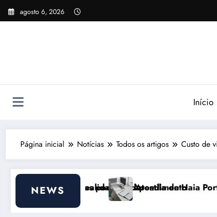
Pular
agosto 6, 2026
para
o
conteúdo
Início
Página inicial
Notícias
Todos os artigos
Custo de v
ode ajudar
dade do Atendimento
Apostila de Haia Portugal 2026: Efeitos Surp
NEWS