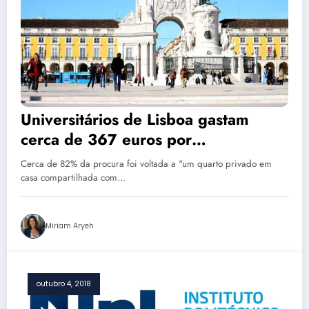
Universitários de Lisboa gastam
cerca de 367 euros por
arrendamento de quarto
Cerca de 82% da procura foi voltada a "um quarto privado em
casa compartilhada com…
Miriam Aryeh
outubro 4, 2018