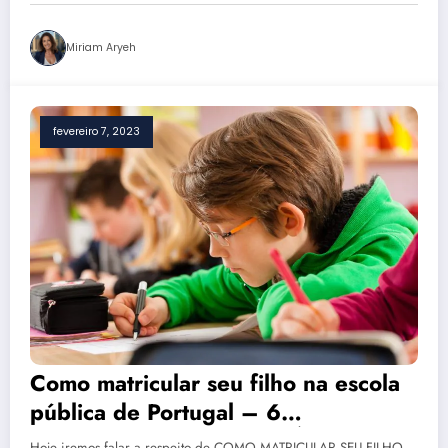
Miriam Aryeh
fevereiro 7, 2023
Como matricular seu filho na escola
pública de Portugal – 6
DOCUMENTOS NECESSÁRIOS.
Hoje iremos falar a respeito de COMO MATRICULAR SEU FILHO