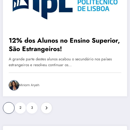
12% dos Alunos no Ensino Superior,
São Estrangeiros!
A grande parte destes alunos acabou o secundário nos países
estrangeiros e resolveu continuar os…
Miriam Aryeh
Paginação
1
2
3
de
posts