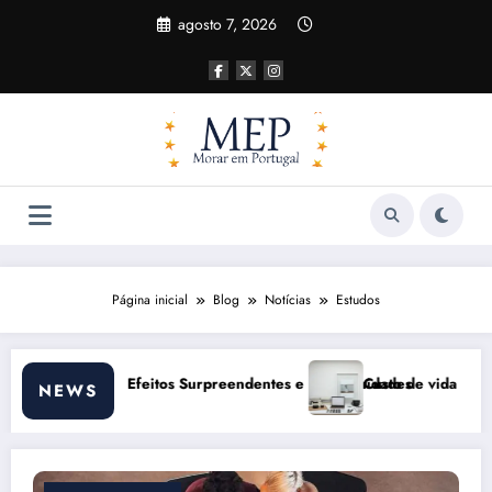
Pular
agosto 7, 2026
para
o
conteúdo
Página inicial
Blog
Notícias
Estudos
em Portugal 2026: impactos reais e ajustes necessários
Comunicação com 
NEWS