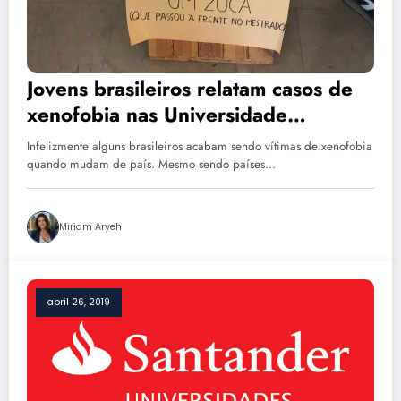
Jovens brasileiros relatam casos de
xenofobia nas Universidade
Portuguesas e preocupam
Infelizmente alguns brasileiros acabam sendo vítimas de xenofobia
quando mudam de país. Mesmo sendo países…
Miriam Aryeh
abril 26, 2019