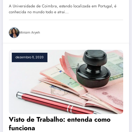
universidade de Portugal
A Universidade de Coimbra, estando localizada em Portugal, é
conhecida no mundo todo e atrai…
Miriam Aryeh
dezembro 11, 2020
Visto de Trabalho: entenda como
funciona