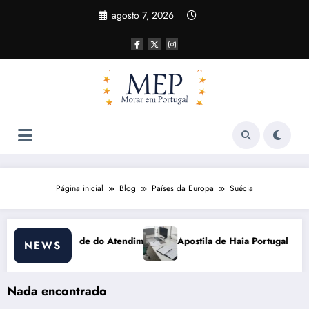
Pular
agosto 7, 2026
para
o
conteúdo
Página inicial
Blog
Países da Europa
Suécia
imento
Apostila de Haia Portugal 2026: Efeitos Surpreendentes e O
NEWS
Nada encontrado