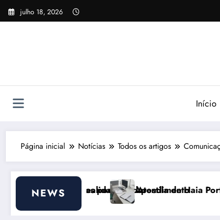
Pular
julho 18, 2026
para
o
conteúdo
Início
Página inicial
Notícias
Todos os artigos
Comunicaç
ajudar
e do Atendimento
Apostila de Haia Portugal 2026: Efeitos Surpreen
NEWS