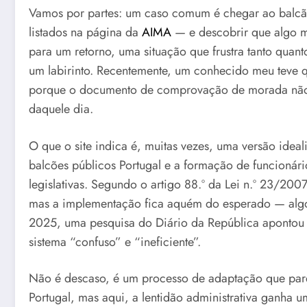
Vamos por partes: um caso comum é chegar ao balc
listados na página da
AIMA
— e descobrir que algo 
para um retorno, uma situação que frustra tanto quan
um labirinto. Recentemente, um conhecido meu teve qu
porque o documento de comprovação de morada não e
daquele dia.
O que o site indica é, muitas vezes, uma versão ide
balcões públicos Portugal e a formação de funcion
legislativas. Segundo o artigo 88.º da Lei n.º 23/200
mas a implementação fica aquém do esperado — algo q
2025, uma pesquisa do Diário da República apontou
sistema “confuso” e “ineficiente”.
Não é descaso, é um processo de adaptação que parec
Portugal, mas aqui, a lentidão administrativa ganha u