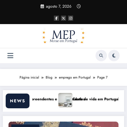
Pular
agosto 7, 2026
para
o
conteúdo
Página inicial
Blog
emprego em Portugal
Page 7
26: impactos reais e ajustes necessários
Comunicação com Balcões Públi
NEWS