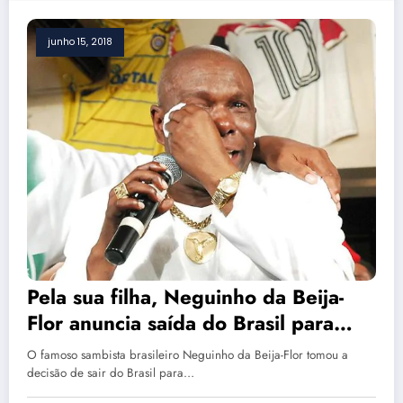
junho 15, 2018
Pela sua filha, Neguinho da Beija-
Flor anuncia saída do Brasil para
Portugal: ‘estão matando’
O famoso sambista brasileiro Neguinho da Beija-Flor tomou a
decisão de sair do Brasil para…