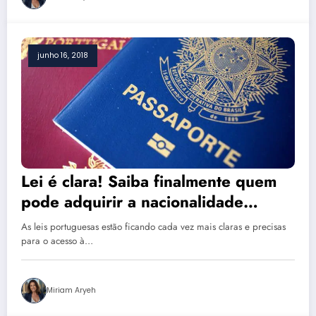
junho 16, 2018
Lei é clara! Saiba finalmente quem
pode adquirir a nacionalidade
portuguesa: guia completo
As leis portuguesas estão ficando cada vez mais claras e precisas
para o acesso à…
Miriam Aryeh