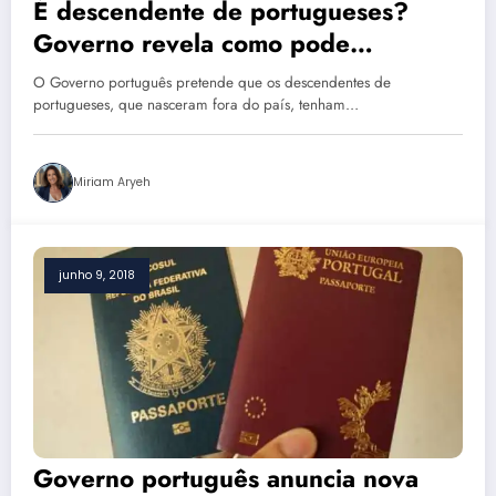
É descendente de portugueses?
Governo revela como pode
conseguir a cidadania portuguesa
O Governo português pretende que os descendentes de
portugueses, que nasceram fora do país, tenham…
Miriam Aryeh
junho 9, 2018
Governo português anuncia nova