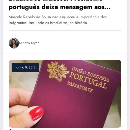
português deixa mensagem aos
imigrantes em Portugal
Marcelo Rebelo de Sousa não esqueceu a importância dos
imigrantes, incluindo os brasileiros, na história…
Miriam Aryeh
junho 9, 2018