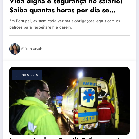
Vida digna e segurança no salário!
Saiba quantas horas por dia se
trabalha em Portugal
Em Portugal, existem cada vez mais obrigações legais com os
patrões para respeitarem e darem…
Miriam Aryeh
junho 8, 2018