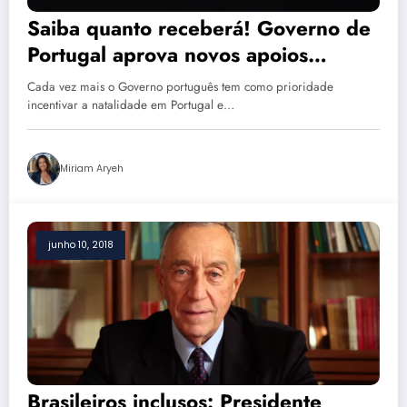
Saiba quanto receberá! Governo de
Portugal aprova novos apoios
financeiros para famílias
Cada vez mais o Governo português tem como prioridade
incentivar a natalidade em Portugal e…
Miriam Aryeh
junho 10, 2018
Brasileiros inclusos: Presidente