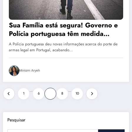
Sua Família está segura! Governo e
Polícia portuguesa têm medida
extrema nas armas em Portugal
A Polícia portuguesa deu novas informações acerca do porte de
armas legal em Portugal, acabando…
Miriam Aryeh
Paginação
…
…
1
6
7
8
10
de
posts
Pesquisar