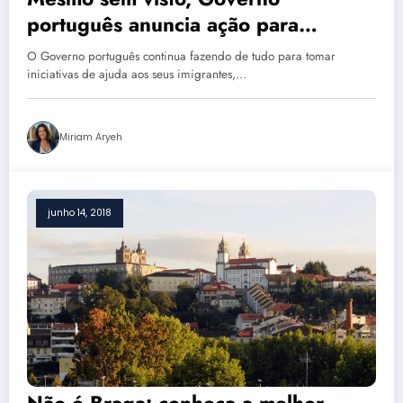
português anuncia ação para
acelerar legalização de brasileiros
O Governo português continua fazendo de tudo para tomar
iniciativas de ajuda aos seus imigrantes,…
Miriam Aryeh
junho 14, 2018
Não é Braga: conheça a melhor