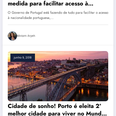
medida para facilitar acesso à
nacionalidade aos brasileiros
O Governo de Portugal está fazendo de tudo para facilitar o acesso
à nacionalidade portuguesa,…
Miriam Aryeh
junho 9, 2018
Cidade de sonho! Porto é eleita 2ª
melhor cidade para viver no Mundo