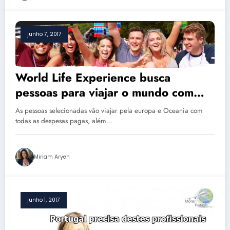
junho 7, 2017
World Life Experience busca
pessoas para viajar o mundo com
despesas pagas e salário de R$ 9
As pessoas selecionadas vão viajar pela europa e Oceania com
mil
todas as despesas pagas, além…
Miriam Aryeh
junho 1, 2017