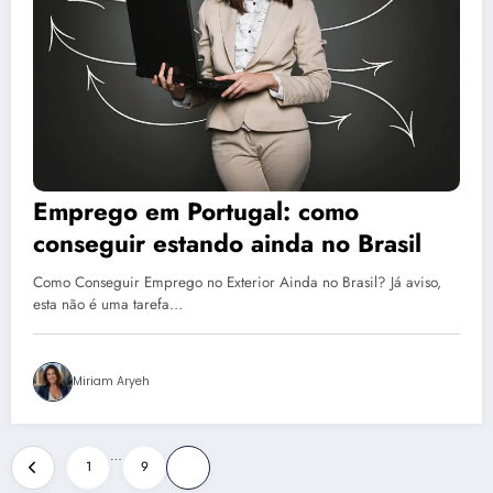
Emprego em Portugal: como
conseguir estando ainda no Brasil
Como Conseguir Emprego no Exterior Ainda no Brasil? Já aviso,
esta não é uma tarefa…
Miriam Aryeh
Paginação
…
1
9
10