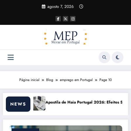
Pular
agosto 7, 2026
para
o
conteúdo
Página inicial
Blog
emprego em Portugal
Page 10
 Portugal 2026: Efeitos Surpreendentes e Oportunidades
Custo de vida em Por
NEWS