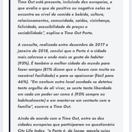
Time Out está presente, incluindo dez europeias, e
que avalia o que de positivo ou negativo nelas se
encontra ao nível de comida e bebida, cultura,
relacionamentos, comunidade, saídas, vizinhança,
felicidade, acessibilidade de preços e
sociabilidade”, explica a Time Out Porto.
A consulta, realizada entre dezembro de 2017 e
janeiro de 2018, conclui que o Porto é a cidade
mais calorosa e onde mais se gosta de habitar
(95%). É também a melhor cidade do mundo para
fazer amigos (81% dizem que o fazem com muita ou
razoável facilidade) e para se apaixonar (fácil para
46%). “Em nenhum outro local sondado se detetou
tanto orgulho de ali viver, se sente tanta liberdade
em cada um poder ser como é (95% sempre ou
habitualmente) e em manter-se em contacto com a
família”, escreve a Time Out.
Ainda de acordo com a Time Out, entre as dez
cidades europeias que participaram no questionário
City Life Index, “o Porto é, de longe, aquela cujos