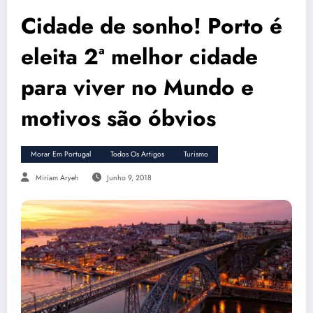
Cidade de sonho! Porto é
eleita 2ª melhor cidade
para viver no Mundo e
motivos são óbvios
Morar Em Portugal
Todos Os Artigos
Turismo
Miriam Aryeh
Junho 9, 2018