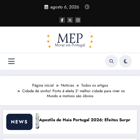
Pular
agosto 6, 2026
para
o
conteúdo
Página inicial
Notícias
Todos os artigos
Cidade de sonho! Porto é eleita 2ª melhor cidade para viver no
Mundo e motivos são óbvios
Portugal 2026: Efeitos Surpreendentes e Oportunidades
Custo de vida em Port
NEWS