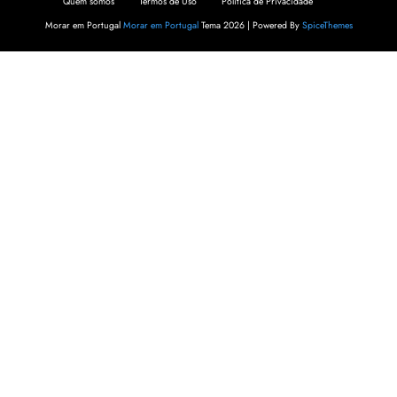
Quem somos
Termos de Uso
Política de Privacidade
Morar em Portugal
Morar em Portugal
Tema 2026 | Powered By
SpiceThemes