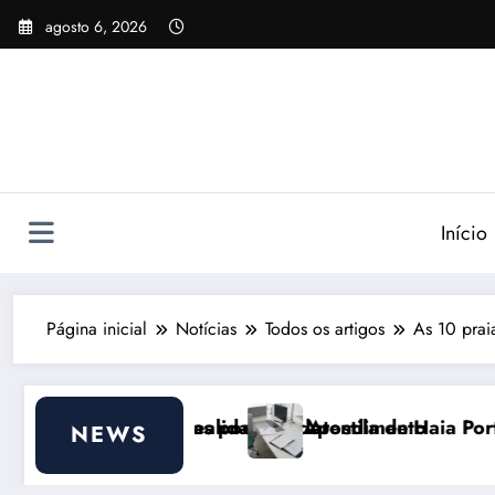
Pular
agosto 6, 2026
para
o
conteúdo
Início
Página inicial
Notícias
Todos os artigos
As 10 prai
 Portugal 2026: Efeitos Surpreendentes e Oportunid
Custo de vida em Po
NEWS