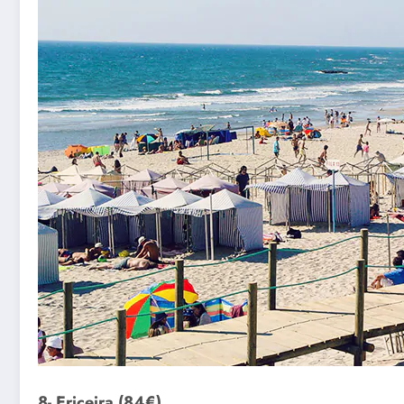
8- Ericeira (84€)