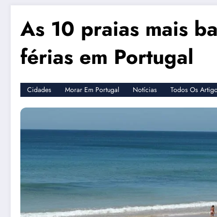
As 10 praias mais ba
férias em Portugal
Cidades
Morar Em Portugal
Notícias
Todos Os Artig