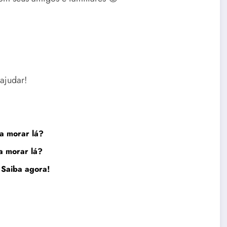
ajudar!
a morar lá?
a morar lá
?
 Saiba
agor
a!