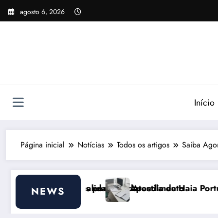
Pular
agosto 6, 2026
para
o
conteúdo
Início
Página inicial
Notícias
Todos os artigos
Saiba Ago
ar
 Atendimento
postila de Haia Portugal 2026: Efeitos Surpreenden
Cus
NEWS