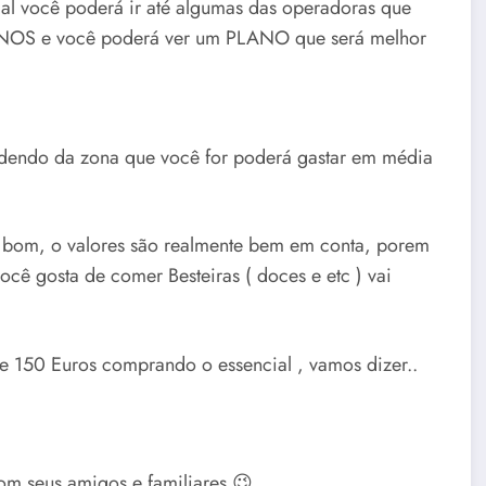
l você poderá ir até algumas das operadoras que
NOS e você poderá ver um PLANO que será melhor
ndendo da zona que você for poderá gastar em média
to bom, o valores são realmente bem em conta, porem
ocê gosta de comer Besteiras ( doces e etc ) vai
e 150 Euros comprando o essencial , vamos dizer..
om seus amigos e familiares 😉