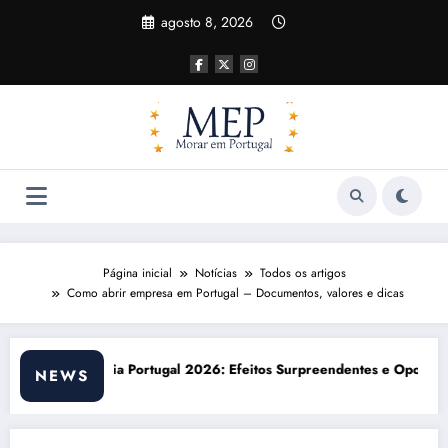
Pular
agosto 8, 2026
para
o
conteúdo
Página inicial
Notícias
Todos os artigos
Como abrir empresa em Portugal – Documentos, valores e dicas
feitos Surpreendentes e Oportunidades
Custo de vida em Portugal 2026: impact
NEWS