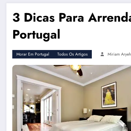
3 Dicas Para Arren
Portugal
Morar Em Portugal
Todos Os Artigos
Miriam Aryeh