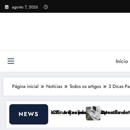
Pular
agosto 7, 2026
para
o
conteúdo
Início
Página inicial
Notícias
Todos os artigos
3 Dicas Pa
s Finanças pode ajudar
026: A Realidade do Atendimento
Apostila de Haia Portugal 2026: 
NEWS