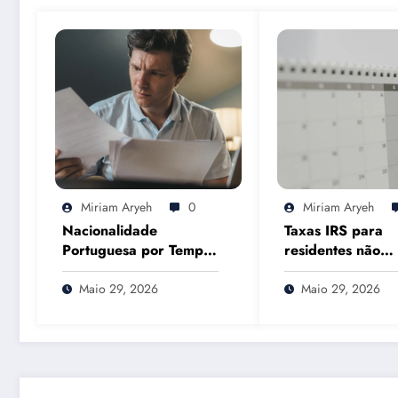
Miriam Aryeh
0
Miriam Aryeh
Nacionalidade
Taxas IRS para
Portuguesa por Tempo
residentes não
de Residência em
habituais em 20
2026: O Que Muda
que muda e com
Maio 29, 2026
Maio 29, 2026
Mesmo
Portal das Finan
pode ajudar