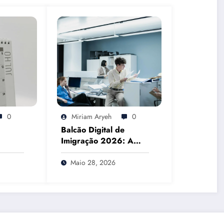
0
Miriam Aryeh
0
Balcão Digital de
Imigração 2026: A
26: o
Realidade do
o o
Atendimento
Maio 28, 2026
ças