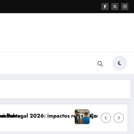
actos reais e ajustes necessários
Comunicação com Balcões Públicos em