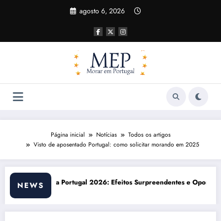
Pular
agosto 6, 2026
para
o
conteúdo
Página inicial
Notícias
Todos os artigos
Visto de aposentado Portugal: como solicitar morando em 2025
eitos Surpreendentes e Oportunidades
Custo de vida em Portugal 2026: impacto
NEWS