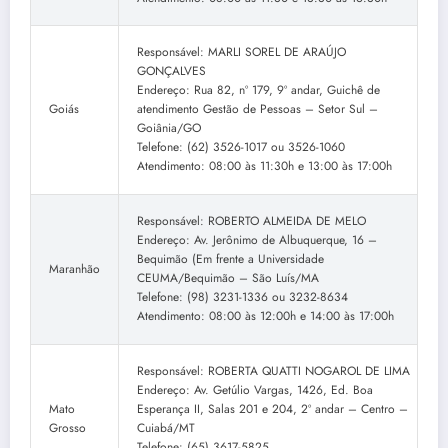
Responsável: MARLI SOREL DE ARAÚJO
GONÇALVES
Endereço: Rua 82, nº 179, 9º andar, Guichê de
Goiás
atendimento Gestão de Pessoas – Setor Sul –
Goiânia/GO
Telefone: (62) 3526-1017 ou 3526-1060
Atendimento: 08:00 às 11:30h e 13:00 às 17:00h
Responsável: ROBERTO ALMEIDA DE MELO
Endereço: Av. Jerônimo de Albuquerque, 16 –
Bequimão (Em frente a Universidade
Maranhão
CEUMA/Bequimão – São Luís/MA
Telefone: (98) 3231-1336 ou 3232-8634
Atendimento: 08:00 às 12:00h e 14:00 às 17:00h
Responsável: ROBERTA QUATTI NOGAROL DE LIMA
Endereço: Av. Getúlio Vargas, 1426, Ed. Boa
Mato
Esperança II, Salas 201 e 204, 2º andar – Centro –
Grosso
Cuiabá/MT
Telefone: (65) 3617-5825