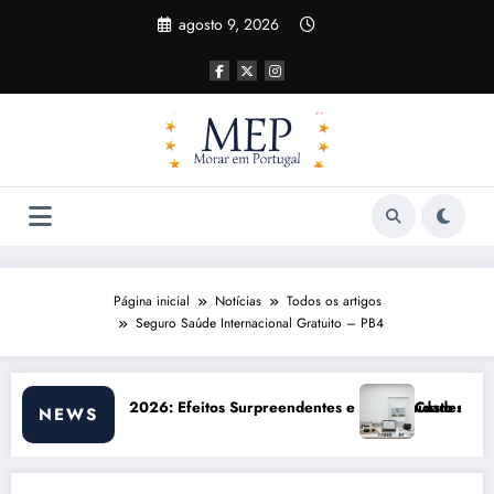
Pular
agosto 9, 2026
para
o
conteúdo
Página inicial
Notícias
Todos os artigos
Seguro Saúde Internacional Gratuito – PB4
reendentes e Oportunidades
Custo de vida em Portugal 2026: impactos reais e a
NEWS