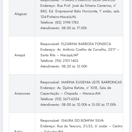
Responsável: THIAGO EVARISTO SILVA SANTOS
Endereço: Rua Prof. José da Silveira Camerino, nº
880, Ed. Empresarial Belo Horizonte, 1º andar, sala
Alagoas
124-Pinheiro-Maceió/AL
Telefone: (82) 3198-1783
Atendimento: 08:00 às 17:00h
Responsável: ELZARINA BARBOSA FONSECA
Endereço: Av. Antônio Coelho de Carvalho, 2517 –
Amapá
Santa Rita – Macapá/AP
Telefone: (96) 2101-1403
Atendimento: 08;30 às 12:00h
Responsável: MARINA EUGENIA LEITE BARRONCAS
Endereço: Av. Djalma Batista, nº 1018, Sala de
Amazonas
Capacitação – Chapada – Manaus-AM
Telefone: (92) 3671-6254
Atendimento: 08:00 às 12:00h e 13:00 às 17:00h
Responsável: ISAURA DO BOMFIM SILVA
Endereço: Rua do Tesouro, 21/23, 6º andar – Centro
Bahia
– Salvador/BA