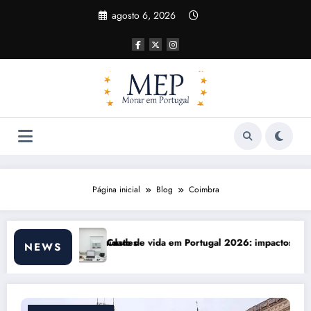
Pular
agosto 6, 2026
para
o
conteúdo
Página inicial
Blog
Coimbra
gal 2026: impactos reais e ajustes necessários
Comunicação com Balcões 
NEWS