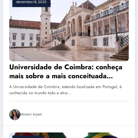
dezembro 14, 2020
Universidade de Coimbra: conheça
mais sobre a mais conceituada
universidade de Portugal
A Universidade de Coimbra, estando localizada em Portugal, é
conhecida no mundo todo e atrai…
Miriam Aryeh