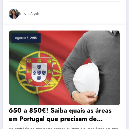
Miriam Aryeh
agosto 6, 2018
650 a 850€! Saiba quais as áreas
em Portugal que precisam de
profissionais urgentemente
Ao contrário do que possa pensar, existem algumas áreas em que