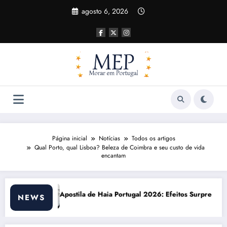
Pular
agosto 6, 2026
para
o
conteúdo
Página inicial
Notícias
Todos os artigos
Qual Porto, qual Lisboa? Beleza de Coimbra e seu custo de vida
encantam
Portugal 2026: Efeitos Surpreendentes e Oportunidades
Custo de vida em Port
NEWS