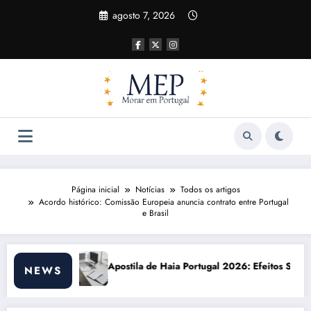
Pular
agosto 7, 2026
para
o
conteúdo
Página inicial
Notícias
Todos os artigos
Acordo histórico: Comissão Europeia anuncia contrato entre Portugal
e Brasil
 Haia Portugal 2026: Efeitos Surpreendentes e Oportunidades
Custo de vida e
NEWS