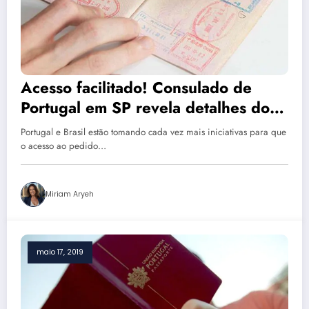
Acesso facilitado! Consulado de
Portugal em SP revela detalhes dos
pedidos de visto deste ano
Portugal e Brasil estão tomando cada vez mais iniciativas para que
o acesso ao pedido…
Miriam Aryeh
maio 17, 2019