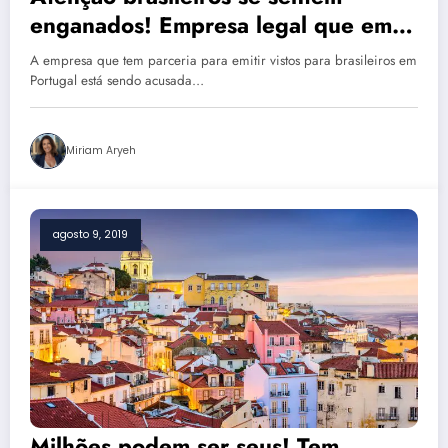
enganados! Empresa legal que emite
vistos para brasileiros em Portugal
A empresa que tem parceria para emitir vistos para brasileiros em
acusada
Portugal está sendo acusada…
Miriam Aryeh
agosto 9, 2019
Milhões podem ser seus! Tem