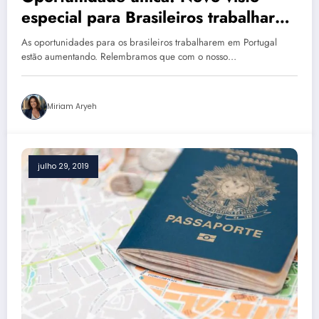
especial para Brasileiros trabalharem
em Portugal é criado
As oportunidades para os brasileiros trabalharem em Portugal
estão aumentando. Relembramos que com o nosso…
Miriam Aryeh
julho 29, 2019