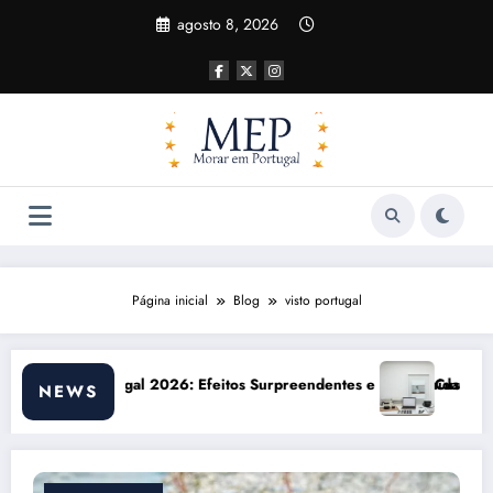
Pular
agosto 8, 2026
para
o
conteúdo
Página inicial
Blog
visto portugal
rtunidades
Custo de vida em Portugal 2026: impactos reais e ajustes necessár
NEWS