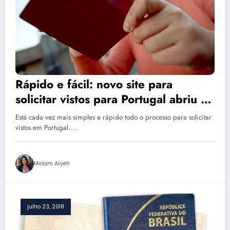
Rápido e fácil: novo site para
solicitar vistos para Portugal abriu e
facilita todo o processo
Está cada vez mais simples e rápido todo o processo para solicitar
vistos em Portugal.…
Miriam Aryeh
julho 23, 2018