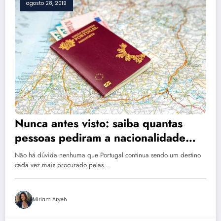
agosto 28, 2019
Nunca antes visto: saiba quantas
pessoas pediram a nacionalidade
portugueses nos últimos 6 meses
Não há dúvida nenhuma que Portugal continua sendo um destino
cada vez mais procurado pelas…
Miriam Aryeh