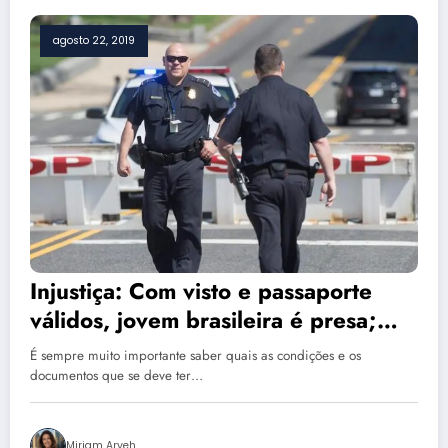
agosto 22, 2019
Injustiça: Com visto e passaporte
válidos, jovem brasileira é presa;
entenda o motivo bizarro
É sempre muito importante saber quais as condições e os
documentos que se deve ter…
Miriam Aryeh