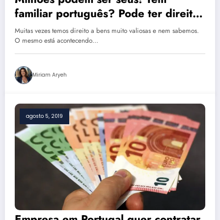
familiar português? Pode ter direito
a casas ou terras em Portugal
Muitas vezes temos direito a bens muito valiosas e nem sabemos.
O mesmo está acontecendo…
Miriam Aryeh
agosto 5, 2019
Empresa em Portugal quer contratar