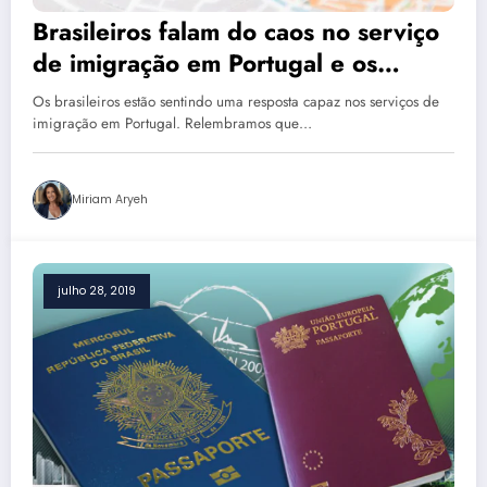
Brasileiros falam do caos no serviço
de imigração em Portugal e os
motivos: ‘tenho medo’
Os brasileiros estão sentindo uma resposta capaz nos serviços de
imigração em Portugal. Relembramos que…
Miriam Aryeh
julho 28, 2019