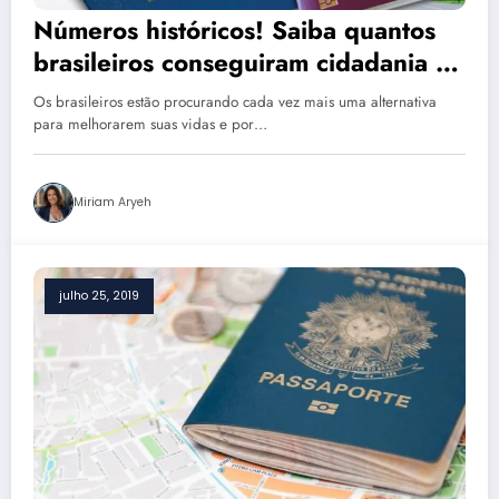
Números históricos! Saiba quantos
brasileiros conseguiram cidadania na
Europa nos últimos anos
Os brasileiros estão procurando cada vez mais uma alternativa
para melhorarem suas vidas e por…
Miriam Aryeh
julho 25, 2019