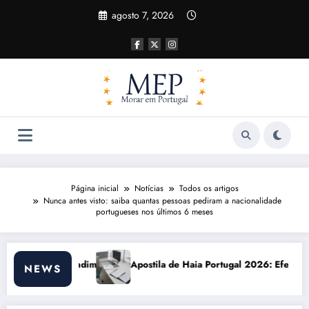
Pular
agosto 7, 2026
para
o
conteúdo
Página inicial
Notícias
Todos os artigos
Nunca antes visto: saiba quantas pessoas pediram a nacionalidade
portugueses nos últimos 6 meses
Apostila de Haia Portugal 2026: Efeitos Surpreendentes e Oportunid
Cu
NEWS