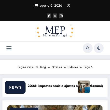
Pular
agosto 6, 2026
para
o
conteúdo
Página inicial
Blog
Notícias
Cidades
Page 6
o com Balcões Públicos em 2026: Os Desafios Reais
Matrícula em E
NEWS