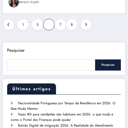
Miriam Aryeh
Paginação
…
1
5
6
7
8
de
posts
Pesquisar
Pesquisar
Últimos artigos
Nacionalidade Portuguesa por Tempo de Residência em 2026: O
Que Muda Mesmo
Taxas IRS para residentes não habituais em 2026: o que muda e
como o Portal das Finanças pode ajudar
Balcão Digital de Imigração 2026: A Realidade do Atendimento