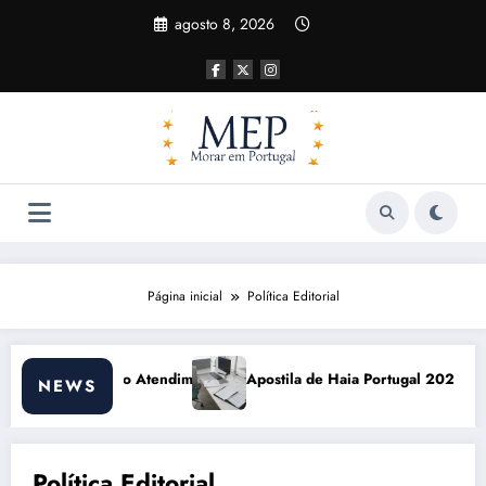
Pular
agosto 8, 2026
para
o
conteúdo
Página inicial
Política Editorial
o
Apostila de Haia Portugal 2026: Efeitos Surpreendentes e Oport
NEWS
Política Editorial