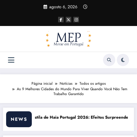
Pular
agosto 6, 2026
para
o
conteúdo
Página inicial
Notícias
Todos os artigos
As 9 Melhores Cidades do Mundo Para Viver Quando Você Não Tem
Trabalho Garantido
 Efeitos Surpreendentes e Oportunidades
Custo de vida em Portugal 2026: impa
NEWS