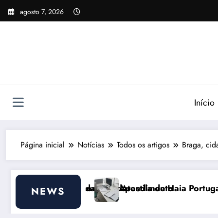
Pular
agosto 7, 2026
para
o
conteúdo
Início
Página inicial
Notícias
Todos os artigos
Braga, cid
o
Haia Portugal 2026: Efeitos Surpreendentes e Oportu
Custo de vida e
NEWS