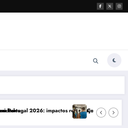
impactos reais e ajustes necessários
Comunicação com Balcões Públicos 