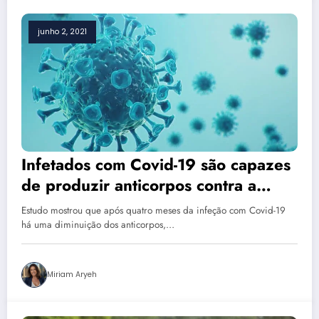
junho 2, 2021
Infetados com Covid-19 são capazes
de produzir anticorpos contra a
doença para o resto da vida!
Estudo mostrou que após quatro meses da infeção com Covid-19
há uma diminuição dos anticorpos,…
Miriam Aryeh