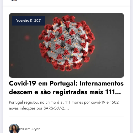
fevereiro 17, 2021
Covid-19 em Portugal: Internamentos
descem e são registradas mais 111
mortes e 1502 infecções.
Portugal registou, no último dia, 111 mortes por covid-19 e 1502
novas infecções por SARS-CoV-2.…
Miriam Aryeh