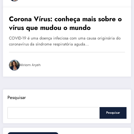
Corona Vírus: conheça mais sobre o
janeiro 20, 2021
vírus que mudou o mundo
COVID-19 é uma doença infeciosa com uma causa originária do
coronavírus da síndrome respiratória aguda…
Miriam Aryeh
Pesquisar
Pesquisar