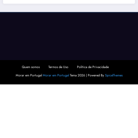
Quem somos
Termos de Uso
Política de Privacidade
Morar em Portugal
Morar em Portugal
Tema 2026 | Powered By
SpiceThemes