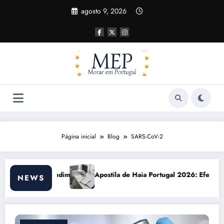
Pular
agosto 9, 2026
para
o
conteúdo
Página inicial
Blog
SARS-CoV-2
 de Haia Portugal 2026: Efeitos Surpreendentes e Oportunidades
Custo de vid
NEWS