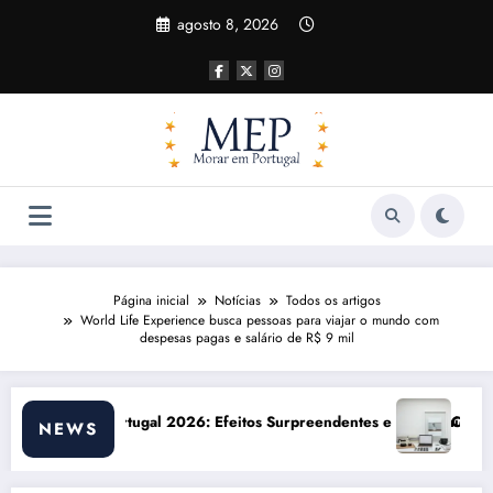
Pular
agosto 8, 2026
para
o
conteúdo
Página inicial
Notícias
Todos os artigos
World Life Experience busca pessoas para viajar o mundo com
despesas pagas e salário de R$ 9 mil
itos Surpreendentes e Oportunidades
Custo de vida em Portugal 2026: impactos
NEWS