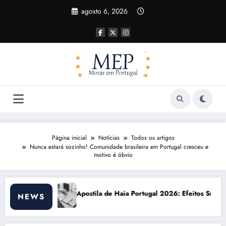
Pular
agosto 6, 2026
para
o
conteúdo
Página inicial
Notícias
Todos os artigos
Nunca estará sozinho! Comunidade brasileira em Portugal cresceu e
motivo é óbvio
Haia Portugal 2026: Efeitos Surpreendentes e Oportunidades
Custo de vida em
NEWS