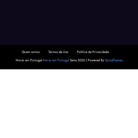
Quem somos
Termos de Uso
Política de Privacidade
Morar em Portugal
Morar em Portugal
Tema 2026 | Powered By
SpiceThemes