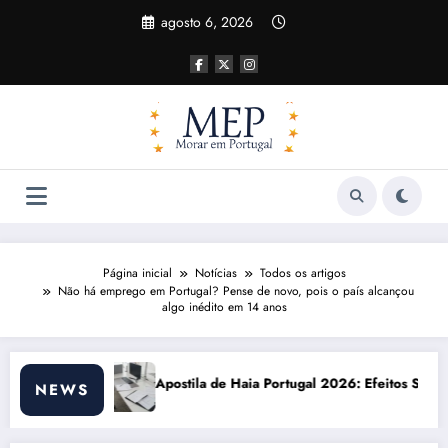
Pular
agosto 6, 2026
para
o
conteúdo
Página inicial
Notícias
Todos os artigos
Não há emprego em Portugal? Pense de novo, pois o país alcançou
algo inédito em 14 anos
 Haia Portugal 2026: Efeitos Surpreendentes e Oportunidades
Custo de vida e
NEWS