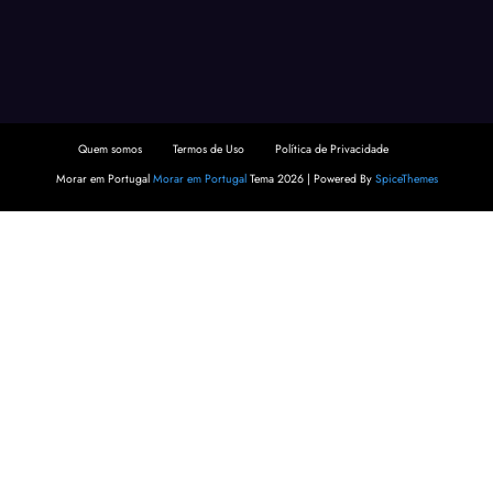
Quem somos
Termos de Uso
Política de Privacidade
Morar em Portugal
Morar em Portugal
Tema 2026 | Powered By
SpiceThemes