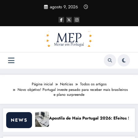
Pular
agosto 9, 2026
para
o
conteúdo
Página inicial
Notícias
Todos os artigos
Novo objetivo! Portugal investe pesado para receber mais brasileiros
e plano surpreende
 Haia Portugal 2026: Efeitos Surpreendentes e Oportunidades
Custo de vida e
NEWS