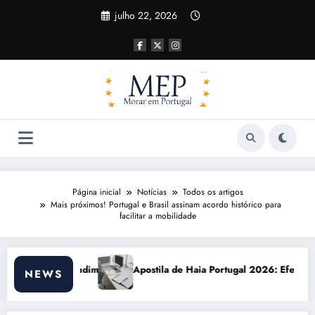
Pular
julho 22, 2026
para
o
conteúdo
Página inicial
Notícias
Todos os artigos
Mais próximos! Portugal e Brasil assinam acordo histórico para
facilitar a mobilidade
la de Haia Portugal 2026: Efeitos Surpreendentes e Oportunidades
Custo de 
NEWS