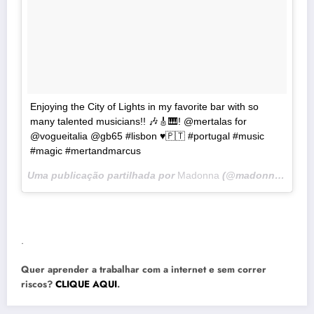
Enjoying the City of Lights in my favorite bar with so
many talented musicians!! 🎶🎸🎹! @mertalas for
@vogueitalia @gb65 #lisbon ♥️🇵🇹 #portugal #music
#magic #mertandmarcus
Uma publicação partilhada por
Madonna
(@madonna) a
31 
.
Quer aprender a trabalhar com a internet e sem correr
riscos?
CLIQUE AQUI
.