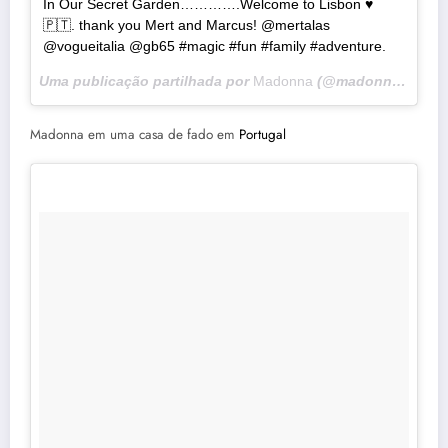
In Our Secret Garden………….Welcome to Lisbon ♥️
🇵🇹. thank you Mert and Marcus! @mertalas
@vogueitalia @gb65 #magic #fun #family #adventure.
Uma publicação partilhada por
Madonna
(@madonna) a
30 
Madonna em uma casa de fado em
Portugal