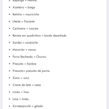
Rapariga = Menina
Azeiteiro = brega
Betinho = mauricinho
Utente = Paciente
Cachoeira = cascata
Revista em quadrinhos = banda desenhada
Sandes = sanduíche
Macarrão = massa
Porra Recheada = Churros
Presunto = fiambre
Presunto= presunto de parma
Sumo = suco
Creme de leite = natas
Limão = lima
Lima = limão
Sorvete/picolé = gelado