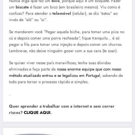
Nunca diga que faz um
bico
, porque aqui é um boquete. Fazer
um
biscate
é fazer um bico (em brasileiro mesmo). Viu como é
confuso? Para atender o
telemóvel
(celular), se diz “estou” ao
invés de “alô” ou “oi”.
Se mandarem você “Pegar aquela bicha, para tomar uma pica no
cú e depois comer uma porra recheada“, fique tranquilo… é só
pegar a fila para tomar uma injeção e depois comer um churros.
Lembre-se, não deixe ninguém gozar com a sua cara (te zoar).
Se quiser viver nesse país maravilhoso, tenha suas dúvidas
eliminadas e faça parte da
nossa enorme equipe que com nosso
método atualizado entrou e se legalizou em Portugal
, sabendo de
tudo para tornar o processo rápido e simples.
.
Quer aprender a trabalhar com a internet e sem correr
riscos?
CLIQUE AQUI
.