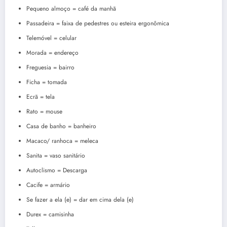
Pequeno almoço = café da manhã
Passadeira = faixa de pedestres ou esteira ergonômica
Telemóvel = celular
Morada = endereço
Freguesia = bairro
Ficha = tomada
Ecrã = tela
Rato = mouse
Casa de banho = banheiro
Macaco/ ranhoca = meleca
Sanita = vaso sanitário
Autoclismo = Descarga
Cacife = armário
Se fazer a ela (e) = dar em cima dela (e)
Durex = camisinha