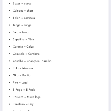
Boxes = cueca
Calções = short
T-shirt = camiseta
Tanga = sunga
Fato = terno
Sapatilha = Tênis
Ceroula = Calça
Camisola = Camiseta
Canalha = Criançada, pirralho.
Puto = Meninos
Giro = Bonito
Fixe = Legal
É Fogo = É Foda
Porreiro = Muito legal
Paneleiro = Gay