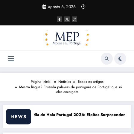
Pular
agosto 6, 2026
para
o
conteúdo
Página inicial
Notícias
Todos os artigos
Mesma língua? Entenda palavras de português de Portugal que só
eles enxergam
al 2026: Efeitos Surpreendentes e Oportunidades
Custo de vida em Portugal 20
NEWS