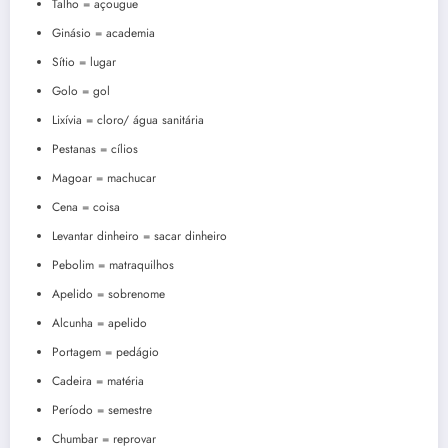
Talho = açougue
Ginásio = academia
Sítio = lugar
Golo = gol
Lixívia = cloro/ água sanitária
Pestanas = cílios
Magoar = machucar
Cena = coisa
Levantar dinheiro = sacar dinheiro
Pebolim = matraquilhos
Apelido = sobrenome
Alcunha = apelido
Portagem = pedágio
Cadeira = matéria
Período = semestre
Chumbar = reprovar