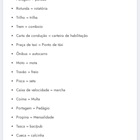
Rotunda = rotatória
Trilho = trilha
Trem = comboio
Carta de condução = carteira de habilitação
Praça de taxi = Ponto de táxi
Ônibus = autocarro
Moto = mota
Travão = freio
Pisca = seta
Caixa de velocidade = marcha
Coima = Multa
Portagem = Pedágio
Propina = Mensalidade
Tasca = bar/pub
Cueca = calcinha