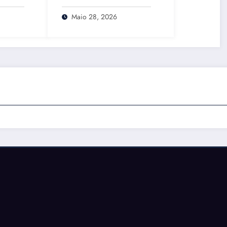
26: o
Realidade do
o o
Atendimento
Maio 28, 2026
ças