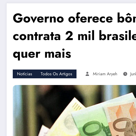
Governo oferece bôn
contrata 2 mil brasil
quer mais
Notícias
Todos Os Artigos
Miriam Aryeh
Ju