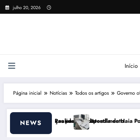
Pular
julho 20, 2026
para
o
conteúdo
Início
Página inicial
Notícias
Todos os artigos
Governo of
de ajudar
dade do Atendimento
Apostila de Haia Portugal 2026: Efeitos Surpr
NEWS