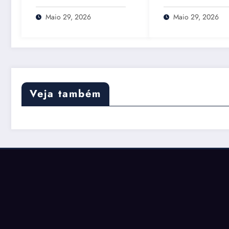
de Residência em
habituais em 20
2026: O Que Muda
que muda e com
Maio 29, 2026
Maio 29, 2026
Mesmo
Portal das Finan
pode ajudar
Veja também