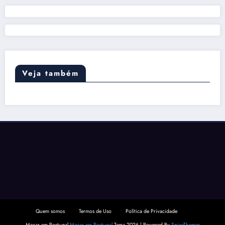
Veja também
Quem somos
Termos de Uso
Política de Privacidade
Morar em Portugal
Morar em Portugal
Tema 2026 | Powered By
SpiceThemes