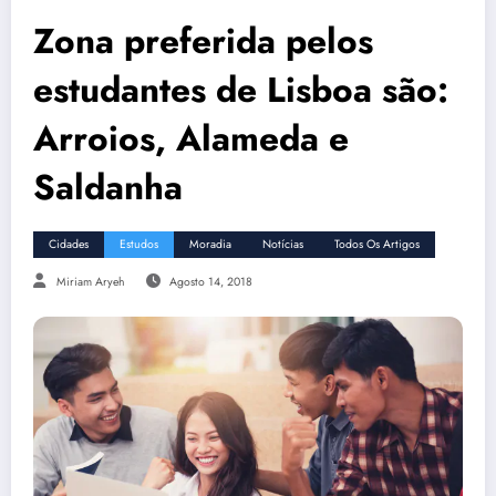
Zona preferida pelos
estudantes de Lisboa são:
Arroios, Alameda e
Saldanha
Cidades
Estudos
Moradia
Notícias
Todos Os Artigos
Miriam Aryeh
Agosto 14, 2018