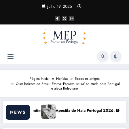
Pular
julho 19, 2026
para
o
conteúdo
Página inicial
Notícias
Todos os artigos
Quer boicote ao Brasil: Eterna ‘Escrava Isaura’ se muda para Portugal
e ataca Bolsonaro
la de Haia Portugal 2026: Efeitos Surpreendentes e Oportunidades
Custo de v
NEWS