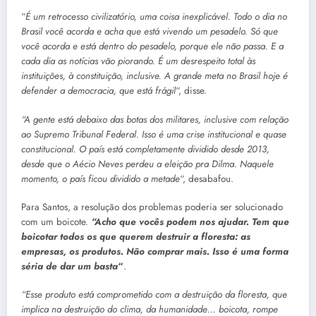
“
É um retrocesso civilizatório, uma coisa inexplicável. Todo o dia no
Brasil você acorda e acha que está vivendo um pesadelo. Só que
você acorda e está dentro do pesadelo, porque ele não passa. E a
cada dia as notícias vão piorando. É um desrespeito total às
instituições, à constituição, inclusive. A grande meta no Brasil hoje é
defender a democracia, que está
frágil
“, disse.
“A gente está debaixo das botas dos militares, inclusive com relação
ao Supremo Tribunal Federal. Isso é uma crise institucional e quase
constitucional. O país está completamente dividido desde 2013,
desde que o Aécio Neves perdeu a eleição pra Dilma. Naquele
momento, o país ficou dividido a
metade
“, desabafou.
Para Santos, a resolução dos problemas poderia ser solucionado
com um boicote.
“Acho que vocês podem nos ajudar. Tem que
boicotar todos os que querem destruir a floresta: as
empresas, os produtos. Não comprar mais. Isso é uma forma
séria de dar um
basta
“
.
“Esse produto está comprometido com a destruição da floresta, que
implica na destruição do clima, da humanidade… boicota, rompe