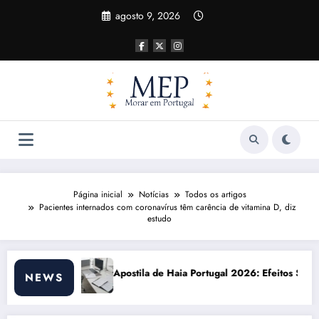
Pular
agosto 9, 2026
para
o
conteúdo
Página inicial
Notícias
Todos os artigos
Pacientes internados com coronavírus têm carência de vitamina D, diz
estudo
 Haia Portugal 2026: Efeitos Surpreendentes e Oportunidades
Custo de vida e
NEWS