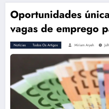
Oportunidades única
vagas de emprego pa
Notícias
Todos Os Artigos
Miriam Aryeh
Jul