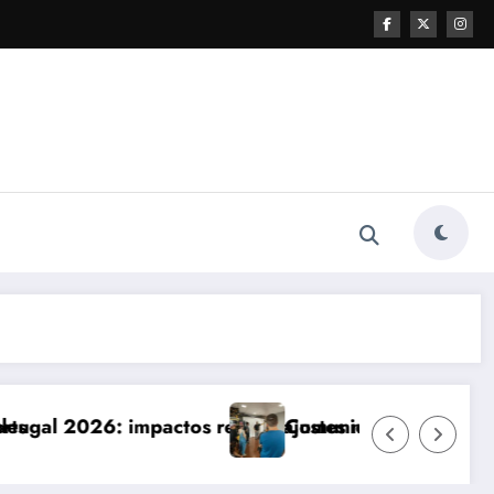
e ajustes necessários
Comunicação com Balcões Públicos em 2026: Os De