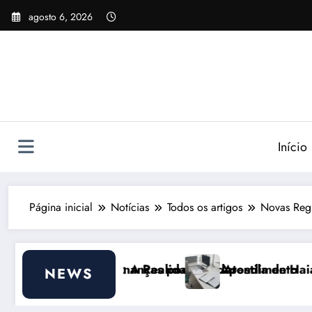
Pular
agosto 6, 2026
para
o
conteúdo
Início
Página inicial
Notícias
Todos os artigos
Novas Regr
pode ajudar
lidade do Atendimento
Apostila de Haia Portugal 2026: Efeitos Su
NEWS