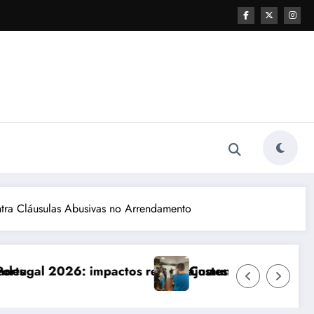
tra Cláusulas Abusivas no Arrendamento
 e ajustes necessários
Comunicação com Balcões Públicos em 2026: Os D