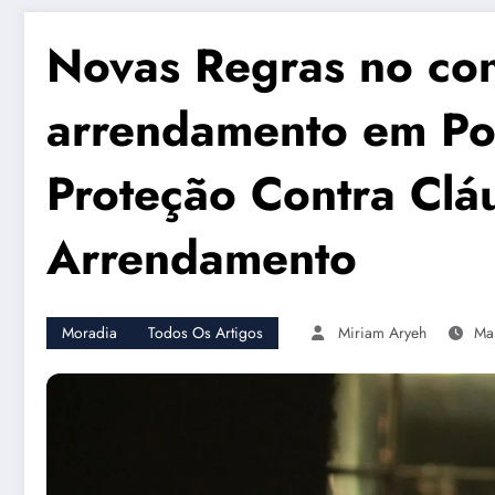
Novas Regras no con
arrendamento em Po
Proteção Contra Clá
Arrendamento
Moradia
Todos Os Artigos
Miriam Aryeh
Ma