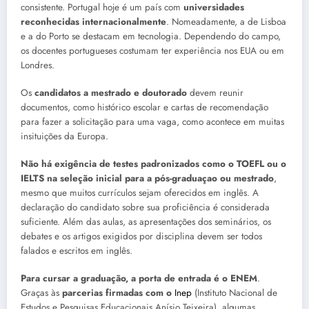
consistente. Portugal hoje é um país com
universidades
reconhecidas internacionalmente
. Nomeadamente, a de Lisboa
e a do Porto se destacam em tecnologia. Dependendo do campo,
os docentes portugueses costumam ter experiência nos EUA ou em
Londres.
Os
candidatos a mestrado e doutorado
devem reunir
documentos, como histórico escolar e cartas de recomendação
para fazer a solicitação para uma vaga, como acontece em muitas
insituições da Europa.
Não há exigência de testes padronizados como o TOEFL ou o
IELTS na seleção inicial para a pós-graduaçao ou mestrado
,
mesmo que muitos currículos sejam oferecidos em inglês. A
declaração do candidato sobre sua proficiência é considerada
suficiente. Além das aulas, as apresentações dos seminários, os
debates e os artigos exigidos por disciplina devem ser todos
falados e escritos em inglês.
Para cursar a graduação, a porta de entrada é o ENEM
.
Graças às
parcerias firmadas com o
Inep
(Instituto Nacional de
Estudos e Pesquisas Educacionais Anísio Teixeira), algumas