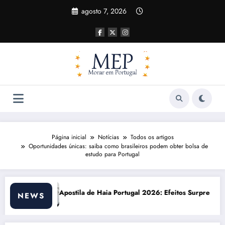
Pular
agosto 7, 2026
para
o
conteúdo
Página inicial
Notícias
Todos os artigos
Oportunidades únicas: saiba como brasileiros podem obter bolsa de
estudo para Portugal
Portugal 2026: Efeitos Surpreendentes e Oportunidades
Custo de vida em Port
NEWS