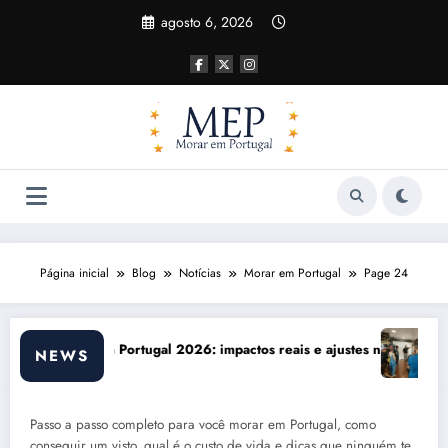
Pular
agosto 6, 2026
para
o
conteúdo
Página inicial
Blog
Notícias
Morar em Portugal
Page 24
ios
Comunicação com Balcões Públicos em 2026: Os Desafios Reais
Mat
NEWS
Passo a passo completo para você morar em Portugal, como
conseguir um visto, qual é o custo de vida e dicas que ninguém te