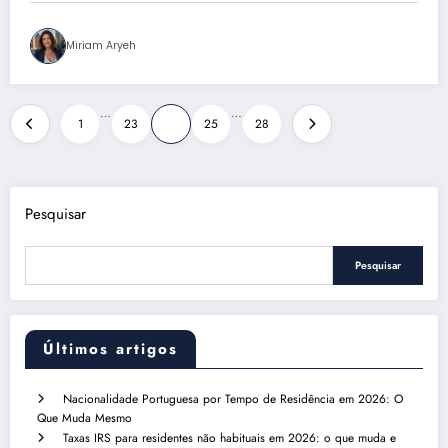
Miriam Aryeh
Paginação
…
…
1
23
24
25
28
de
posts
Pesquisar
Pesquisar
Últimos artigos
Nacionalidade Portuguesa por Tempo de Residência em 2026: O
Que Muda Mesmo
Taxas IRS para residentes não habituais em 2026: o que muda e