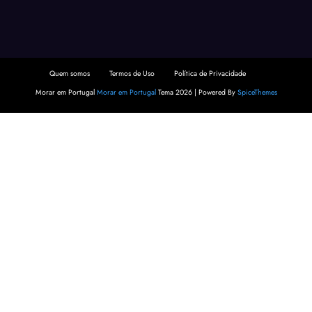
Quem somos
Termos de Uso
Política de Privacidade
Morar em Portugal
Morar em Portugal
Tema 2026 | Powered By
SpiceThemes