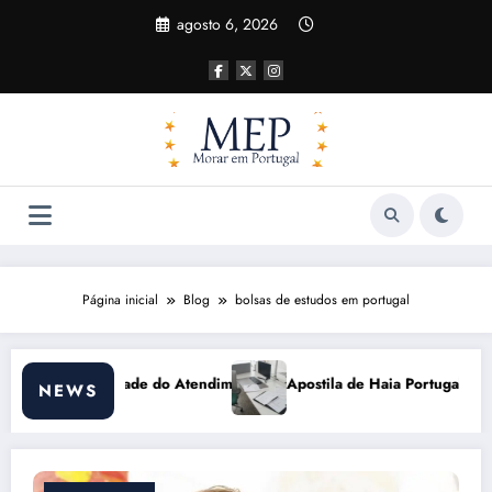
Pular
agosto 6, 2026
para
o
conteúdo
Página inicial
Blog
bolsas de estudos em portugal
ento
Apostila de Haia Portugal 2026: Efeitos Surpreendentes e Opo
NEWS